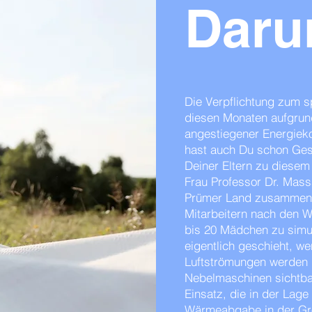
Daru
Die Verpflichtung zum 
diesen Monaten aufgrun
angestiegener Energiek
hast auch Du schon Ge
Deiner Eltern zu diesem
Frau Professor Dr. Mass
Prümer Land zusammen 
Mitarbeitern nach den W
bis 20 Mädchen zu simu
eigentlich geschieht, we
Luftströmungen werden 
Nebelmaschinen sicht
Einsatz, die in der Lage 
Wärmeabgabe in der Gr