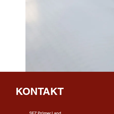
KONTAKT
SFZ Prümer Land