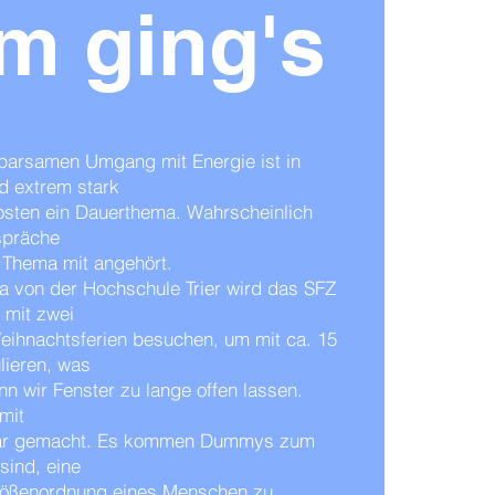
m ging's
sparsamen Umgang mit Energie ist in
d extrem stark
osten ein Dauerthema. Wahrscheinlich
spräche
 Thema mit angehört.
a von der Hochschule Trier wird das SFZ
mit zwei
eihnachtsferien besuchen, um mit ca. 15
lieren, was
nn wir Fenster zu lange offen lassen.
mit
bar gemacht. Es kommen Dummys zum
sind, eine
ößenordnung eines Menschen zu