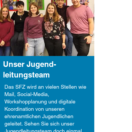
Unser Jugend-
leitungsteam
Das SFZ wird an vielen Stellen wie
Mail, Social-Media,
Workshopplanung und digitale
Koordination von unseren
ehrenamtlichen Jugendlichen
geleitet. Sehen Sie sich unser
Jugendleitungsteam doch einmal