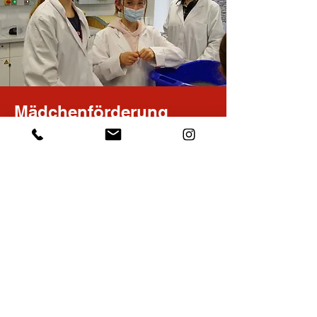
Mädchenförderung
Wir fördern Mädchen in der
Forschung! Allein unser Team wird
schon zu über der Hälfte von
Frauenpower angetrieben. Das
und vieles mehr finden Sie in
unserer MINT-Mädchen-Statistik.
Mehr erfahren