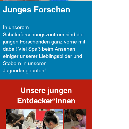
Junges Forschen
In unserem
Schülerforschungszentrum sind die
jungen Forschenden ganz vorne mit
dabei! Viel Spaß beim Ansehen
einiger unserer Lieblingsbilder und
Stöbern in unseren
Jugendangeboten!
Unsere jungen
Entdecker*innen